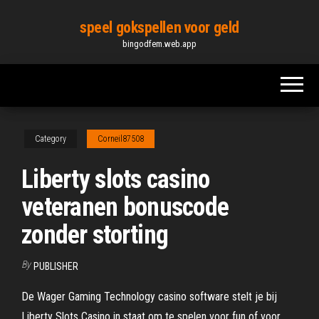
Skip
speel gokspellen voor geld
to
bingodfem.web.app
the
content
Category
Corneil87508
Liberty slots casino
veteranen bonuscode
zonder storting
By
PUBLISHER
De Wager Gaming Technology casino software stelt je bij
Liberty Slots Casino in staat om te spelen voor fun of voor