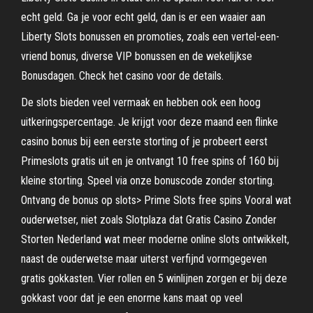
echt geld. Ga je voor echt geld, dan is er een waaier aan
Liberty Slots bonussen en promoties, zoals een vertel-een-
vriend bonus, diverse VIP bonussen en de wekelijkse
Bonusdagen. Check het casino voor de details.
De slots bieden veel vermaak en hebben ook een hoog
uitkeringspercentage. Je krijgt voor deze maand een flinke
casino bonus bij een eerste storting of je probeert eerst
Primeslots gratis uit en je ontvangt 10 free spins of 160 bij
kleine storting. Speel via onze bonuscode zonder storting.
Ontvang de bonus op slots> Prime Slots free spins Vooral wat
ouderwetser, niet zoals Slotplaza dat Gratis Casino Zonder
Storten Nederland wat meer moderne online slots ontwikkelt,
naast de ouderwetse maar uiterst verfijnd vormgegeven
gratis gokkasten. Vier rollen en 5 winlijnen zorgen er bij deze
gokkast voor dat je een enorme kans maat op veel