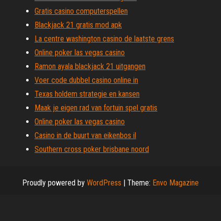
Gratis casino computerspellen
Blackjack 21 gratis mod apk
La centre washington casino de laatste grens
Online poker las vegas casino
Ramon ayala blackjack 21 uitgangen
Voer code dubbel casino online in
Texas holdem strategie en kansen
Maak je eigen rad van fortuin spel gratis
Online poker las vegas casino
Casino in de buurt van eikenbos il
Southern cross poker brisbane noord
Proudly powered by
WordPress
|
Theme:
Envo Magazine