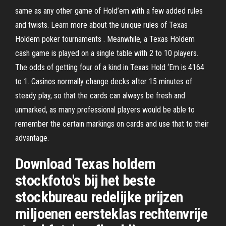
same as any other game of Hold’em with a few added rules
and twists. Learn more about the unique rules of Texas
Holdem poker tournaments . Meanwhile, a Texas Holdem
cash game is played on a single table with 2 to 10 players.
The odds of getting four of a kind in Texas Hold ‘Em is 4164
to 1. Casinos normally change decks after 15 minutes of
steady play, so that the cards can always be fresh and
unmarked, as many professional players would be able to
remember the certain markings on cards and use that to their
advantage.
Download Texas holdem
stockfoto's bij het beste
stockbureau redelijke prijzen
miljoenen eersteklas rechtenvrije