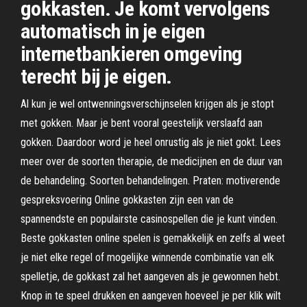
gokkasten. Je komt vervolgens
automatisch in je eigen
internetbankieren omgeving
terecht bij je eigen.
Al kun je wel ontwenningsverschijnselen krijgen als je stopt
met gokken. Maar je bent vooral geestelijk verslaafd aan
gokken. Daardoor word je heel onrustig als je niet gokt. Lees
meer over de soorten therapie, de medicijnen en de duur van
de behandeling. Soorten behandelingen. Praten: motiverende
gespreksvoering Online gokkasten zijn een van de
spannendste en populairste casinospellen die je kunt vinden.
Beste gokkasten online spelen is gemakkelijk en zelfs al weet
je niet elke regel of mogelijke winnende combinatie van elk
spelletje, de gokkast zal het aangeven als je gewonnen hebt.
Knop in te speel drukken en aangeven hoeveel je per klik wilt