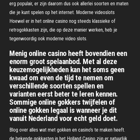
erg populair, er zijn daarom dus ook allerlei soorten en maten
die je kunt spelen op het internet. Moderne videoslots
Hoewel er in het online casino nog steeds klassieke of
retrogokkasten zijn, die op deze manier werken, heb je
tegenwoordig ook moderne video slots.
Menig online casino heeft bovendien een
enorm groot spelaanbod. Met al deze
keuzemogelijkheden kan het soms geen
kwaad om even de tijd te nemen om
verschillende soorten spellen en
varianten eerst beter te leren kennen.
Sommige online gokkers twijfelen of
online gokken legaal is wanneer je dit
vanuit Nederland voor echt geld doet.
Blog over alles wat met gokken en casino's te maken heeft.
de bekende gokkasten in het Holland Casino zijn er natuurlijk