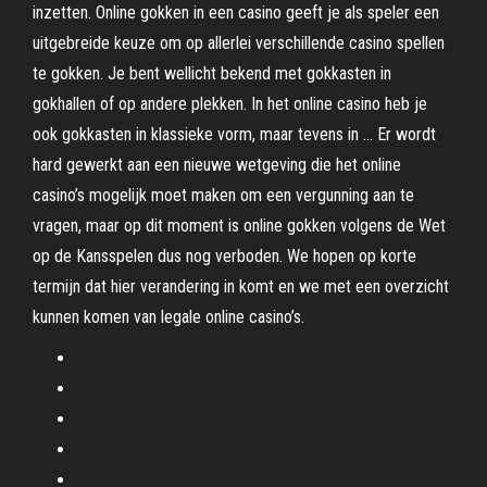
inzetten. Online gokken in een casino geeft je als speler een
uitgebreide keuze om op allerlei verschillende casino spellen
te gokken. Je bent wellicht bekend met gokkasten in
gokhallen of op andere plekken. In het online casino heb je
ook gokkasten in klassieke vorm, maar tevens in … Er wordt
hard gewerkt aan een nieuwe wetgeving die het online
casino’s mogelijk moet maken om een vergunning aan te
vragen, maar op dit moment is online gokken volgens de Wet
op de Kansspelen dus nog verboden. We hopen op korte
termijn dat hier verandering in komt en we met een overzicht
kunnen komen van legale online casino’s.