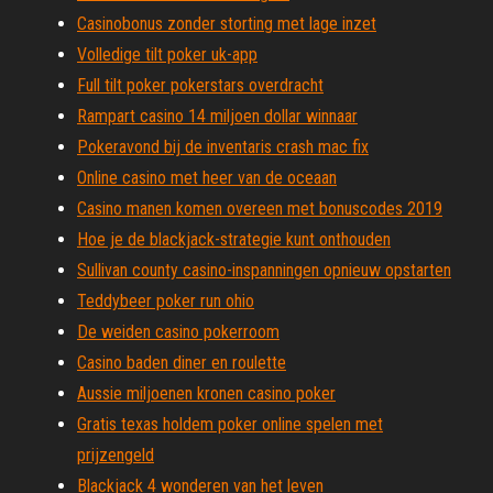
Casinobonus zonder storting met lage inzet
Volledige tilt poker uk-app
Full tilt poker pokerstars overdracht
Rampart casino 14 miljoen dollar winnaar
Pokeravond bij de inventaris crash mac fix
Online casino met heer van de oceaan
Casino manen komen overeen met bonuscodes 2019
Hoe je de blackjack-strategie kunt onthouden
Sullivan county casino-inspanningen opnieuw opstarten
Teddybeer poker run ohio
De weiden casino pokerroom
Casino baden diner en roulette
Aussie miljoenen kronen casino poker
Gratis texas holdem poker online spelen met
prijzengeld
Blackjack 4 wonderen van het leven