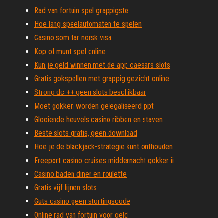
Rad van fortuin spel grappigste
Hoe lang speelautomaten te spelen
Casino som tar norsk visa
Kop of munt spel online
Kun je geld winnen met de app caesars slots
Gratis gokspellen met grappig gezicht online
Strong dc ++ geen slots beschikbaar
Moet gokken worden gelegaliseerd ppt
Glooiende heuvels casino ribben en staven
Beste slots gratis, geen download
Hoe je de blackjack-strategie kunt onthouden
Freeport casino cruises middernacht gokker ii
Casino baden diner en roulette
Gratis vijf lijnen slots
Guts casino geen stortingscode
Online rad van fortuin voor geld