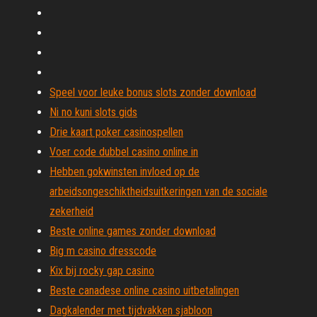
Speel voor leuke bonus slots zonder download
Ni no kuni slots gids
Drie kaart poker casinospellen
Voer code dubbel casino online in
Hebben gokwinsten invloed op de
arbeidsongeschiktheidsuitkeringen van de sociale
zekerheid
Beste online games zonder download
Big m casino dresscode
Kix bij rocky gap casino
Beste canadese online casino uitbetalingen
Dagkalender met tijdvakken sjabloon