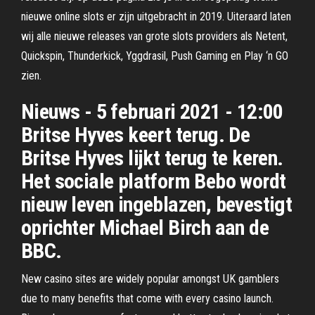
nieuwe online slots er zijn uitgebracht in 2019. Uiteraard laten
wij alle nieuwe releases van grote slots providers als Netent,
Quickspin, Thunderkick, Yggdrasil, Push Gaming en Play ‘n GO
zien.
Nieuws - 5 februari 2021 - 12:00
Britse Hyves keert terug. De
Britse Hyves lijkt terug te keren.
Het sociale platform Bebo wordt
nieuw leven ingeblazen, bevestigt
oprichter Michael Birch aan de
BBC.
New casino sites are widely popular amongst UK gamblers
due to many benefits that come with every casino launch.