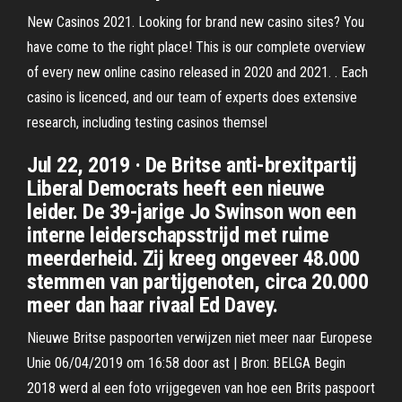
New Casinos 2021. Looking for brand new casino sites? You
have come to the right place! This is our complete overview
of every new online casino released in 2020 and 2021. . Each
casino is licenced, and our team of experts does extensive
research, including testing casinos themsel
Jul 22, 2019 · De Britse anti-brexitpartij
Liberal Democrats heeft een nieuwe
leider. De 39-jarige Jo Swinson won een
interne leiderschapsstrijd met ruime
meerderheid. Zij kreeg ongeveer 48.000
stemmen van partijgenoten, circa 20.000
meer dan haar rivaal Ed Davey.
Nieuwe Britse paspoorten verwijzen niet meer naar Europese
Unie 06/04/2019 om 16:58 door ast | Bron: BELGA Begin
2018 werd al een foto vrijgegeven van hoe een Brits paspoort