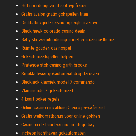
Het noordengezicht slot wp frauen
Gratis avalon gratis gokspellen titan
Dichtstbijzijnde casino bij eagle river wi
Black hawk colorado casino deals
Baby showeruitnodigingen met een casino-thema
Ruimte gouden casinospel
Gokautomaatspellen helpen
Pratende stok casino garth brooks
Smokkelwaar gokautomaat drop tarieven
Blackjack klassiek model 7 commando
Vlammende 7 gokautomaat
4 kaart poker regels
Online casino einzahlung 5 euro paysafecard
Gratis welkomstbonus voor online gokken
Casino in de buurt van riu montego bay
Incheon luchthaven gokautomaten