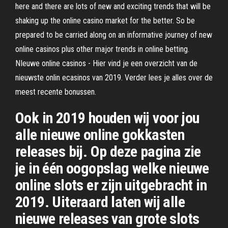
here and there are lots of new and exciting trends that will be
shaking up the online casino market for the better. So be
prepared to be carried along on an informative journey of new
online casinos plus other major trends in online betting.
NIeuwe online casinos - Hier vind je een overzicht van de
nieuwste onlin ecasinos van 2019. Verder lees je alles over de
meest recente bonussen.
Ook in 2019 houden wij voor jou
alle nieuwe online gokkasten
releases bij. Op deze pagina zie
je in één oogopslag welke nieuwe
online slots er zijn uitgebracht in
2019. Uiteraard laten wij alle
nieuwe releases van grote slots