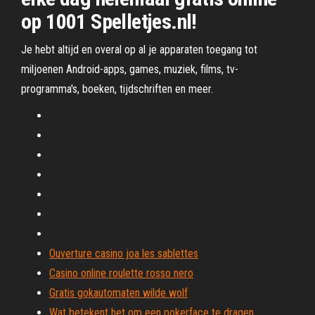
op 1001 Spelletjes.nl!
Je hebt altijd en overal op al je apparaten toegang tot
miljoenen Android-apps, games, muziek, films, tv-
programma's, boeken, tijdschriften en meer.
Ouverture casino joa les sablettes
Casino online roulette rosso nero
Gratis gokautomaten wilde wolf
Wat betekent het om een ​​pokerface te dragen_