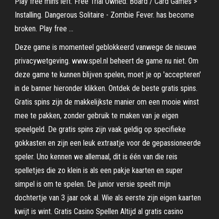
Play free mins left. Free Trial Owned. Board / Card Games >
Installing. Dangerous Solitaire - Zombie Fever. has become
broken. Play free …
Deze game is momenteel geblokkeerd vanwege de nieuwe
privacywetgeving. www.spel.nl beheert de game nu niet. Om
deze game te kunnen blijven spelen, moet je op 'accepteren'
in de banner hieronder klikken. Ontdek de beste gratis spins.
Gratis spins zijn de makkelijkste manier om een mooie winst
mee te pakken, zonder gebruik te maken van je eigen
speelgeld. De gratis spins zijn vaak geldig op specifieke
gokkasten en zijn een leuk extraatje voor de gepassioneerde
speler. Uno kennen we allemaal, dit is één van die reis
spelletjes die zo klein is als een pakje kaarten en super
simpel is om te spelen. De junior versie speelt mijn
dochtertje van 3 jaar ook al. Wie als eerste zijn eigen kaarten
kwijt is wint. Gratis Casino Spellen Altijd al gratis casino