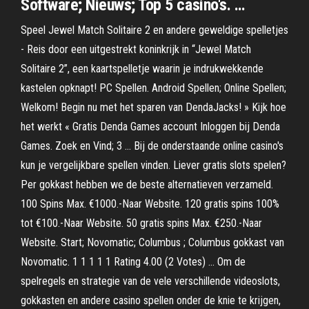
Software; Nieuws; Top 5 casino's. …
Speel Jewel Match Solitaire 2 en andere geweldige spelletjes
- Reis door een uitgestrekt koninkrijk in “Jewel Match
Solitaire 2”, een kaartspelletje waarin je indrukwekkende
kastelen opknapt! PC Spellen. Android Spellen; Online Spellen;
Welkom! Begin nu met het sparen van DendaJacks! » Kijk hoe
het werkt « Gratis Denda Games account Inloggen bij Denda
Games. Zoek en Vind; 3 … Bij de onderstaande online casino's
kun je vergelijkbare spellen vinden. Liever gratis slots spelen?
Per gokkast hebben we de beste alternatieven verzameld.
100 Spins Max. €1000.-Naar Website. 120 gratis spins 100%
tot €100.-Naar Website. 50 gratis spins Max. €250.-Naar
Website. Start; Novomatic; Columbus ; Columbus gokkast van
Novomatic. 1 1 1 1 1 Rating 4.00 (2 Votes) … Om de
spelregels en strategie van de vele verschillende videoslots,
gokkasten en andere casino spellen onder de knie te krijgen,