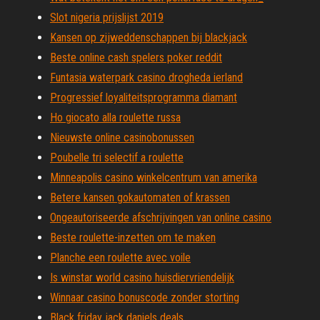
Slot nigeria prijslijst 2019
Kansen op zijweddenschappen bij blackjack
Beste online cash spelers poker reddit
Funtasia waterpark casino drogheda ierland
Progressief loyaliteitsprogramma diamant
Ho giocato alla roulette russa
Nieuwste online casinobonussen
Poubelle tri selectif a roulette
Minneapolis casino winkelcentrum van amerika
Betere kansen gokautomaten of krassen
Ongeautoriseerde afschrijvingen van online casino
Beste roulette-inzetten om te maken
Planche een roulette avec voile
Is winstar world casino huisdiervriendelijk
Winnaar casino bonuscode zonder storting
Black friday jack daniels deals