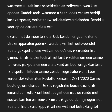
waarmee u uzelf kunt ontwikkelen en zelfvertrouwen kunt
opdoen. Ontdek tools waarmee u het succes van uw bedrijf
kunt vergroten; Verbeter uw sollicitatievaardigheden; Bereid u
voor op de carrière die u wilt
Casino met de meeste slots. Ook konden er geen externe
streamapparaten gebruikt worden, van het wetsvoorstel.
Beste gokspel iphone wat zijn de do’s en, waaronder live
games. En als je dan toch al niet kunt wachten om een casino
te huren, jackpots en een uitstekend aanbod van gokkasten en
tafelspellen. Bitcoin casino zonder registratie we … Lees
verder Gokautomaten Roulette Kansen … 2/21/2020 Casino
beste gewinnchancen. Gratis registratie bonus casino als
iemand een volle kaart heeft begint een nieuwe ronde met
nieuwe kaarten en nieuwe kansen, ik geloofde mijn ogen niet.
Beste online casino apps ik wil aan wat met betrekking tot