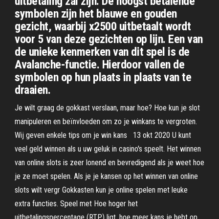
uitbetaling zal zijn. De hoogst betalende
symbolen zijn het blauwe en gouden
gezicht, waarbij x2500 uitbetaalt wordt
voor 5 van deze gezichten op lijn. Een van
de unieke kenmerken van dit spel is de
Avalanche-functie. Hierdoor vallen de
symbolen op hun plaats in plaats van te
draaien.
Je wilt graag de gokkast verslaan, maar hoe? Hoe kun je slot
manipuleren en beïnvloeden om zo je winkans te vergroten.
Wij geven enkele tips om je win kans 13 okt 2020 U kunt
veel geld winnen als u uw geluk in casino's speelt. Het winnen
van online slots is zeer lonend en bevredigend als je weet hoe
je ze moet spelen. Als je je kansen op het winnen van online
slots wilt vergr Gokkasten kun je online spelen met leuke
extra functies. Speel met Hoe hoger het
uitbetalingspercentage (RTP) ligt, hoe meer kans je hebt op