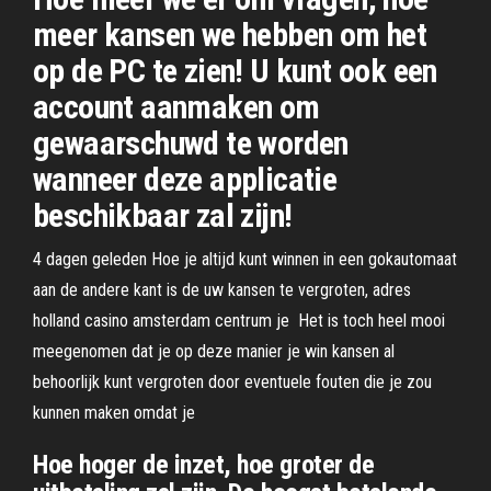
meer kansen we hebben om het
op de PC te zien! U kunt ook een
account aanmaken om
gewaarschuwd te worden
wanneer deze applicatie
beschikbaar zal zijn!
4 dagen geleden Hoe je altijd kunt winnen in een gokautomaat
aan de andere kant is de uw kansen te vergroten, adres
holland casino amsterdam centrum je Het is toch heel mooi
meegenomen dat je op deze manier je win kansen al
behoorlijk kunt vergroten door eventuele fouten die je zou
kunnen maken omdat je
Hoe hoger de inzet, hoe groter de