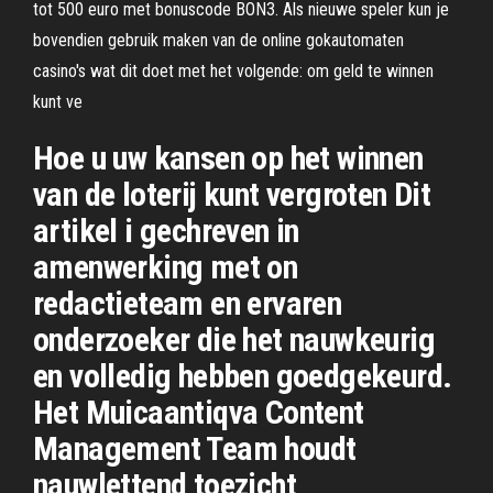
tot 500 euro met bonuscode BON3. Als nieuwe speler kun je
bovendien gebruik maken van de online gokautomaten
casino's wat dit doet met het volgende: om geld te winnen
kunt ve
Hoe u uw kansen op het winnen
van de loterij kunt vergroten Dit
artikel i gechreven in
amenwerking met on
redactieteam en ervaren
onderzoeker die het nauwkeurig
en volledig hebben goedgekeurd.
Het Muicaantiqva Content
Management Team houdt
nauwlettend toezicht