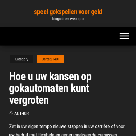
Skip
speel gokspellen voor geld
to
bingodfem.web.app
the
content
Category
Oertel21401
Hoe u uw kansen op
gokautomaten kunt
vergroten
By
AUTHOR
Zet in uw eigen tempo nieuwe stappen in uw carrière of voor
uw bedrijf met flexibele en gepersonaliseerde cursussen