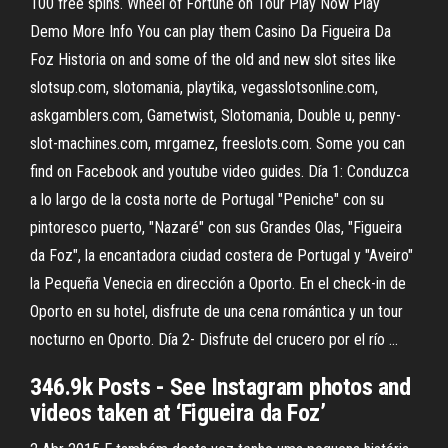
100 free spins. Wheel of Fortune on Tour Play Now Play
Demo More Info You can play them Casino Da Figueira Da
Foz Historia on and some of the old and new slot sites like
slotsup.com, slotomania, playtika, vegasslotsonline.com,
askgamblers.com, Gametwist, Slotomania, Double u, penny-
slot-machines.com, mrgamez, freeslots.com. Some you can
find on Facebook and youtube video guides. Día 1: Conduzca
a lo largo de la costa norte de Portugal "Peniche" con su
pintoresco puerto, "Nazaré" con sus Grandes Olas, "Figueira
da Foz", la encantadora ciudad costera de Portugal y "Aveiro"
la Pequeña Venecia en dirección a Oporto. En el check-in de
Oporto en su hotel, disfrute de una cena romántica y un tour
nocturno en Oporto. Día 2- Disfrute del crucero por el río …
346.9k Posts - See Instagram photos and
videos taken at ‘Figueira da Foz’