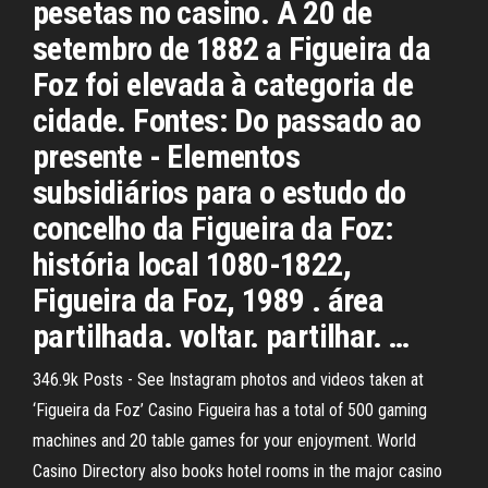
pesetas no casino. A 20 de
setembro de 1882 a Figueira da
Foz foi elevada à categoria de
cidade. Fontes: Do passado ao
presente - Elementos
subsidiários para o estudo do
concelho da Figueira da Foz:
história local 1080-1822,
Figueira da Foz, 1989 . área
partilhada. voltar. partilhar. …
346.9k Posts - See Instagram photos and videos taken at
‘Figueira da Foz’ Casino Figueira has a total of 500 gaming
machines and 20 table games for your enjoyment. World
Casino Directory also books hotel rooms in the major casino