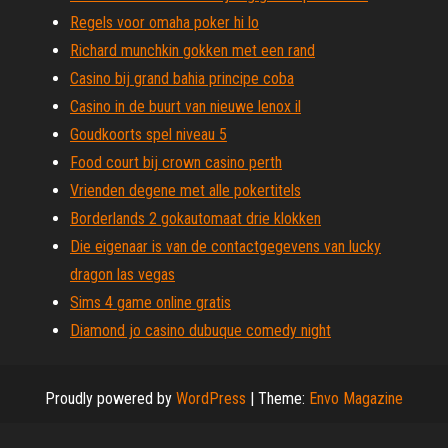
Regels voor omaha poker hi lo
Richard munchkin gokken met een rand
Casino bij grand bahia principe coba
Casino in de buurt van nieuwe lenox il
Goudkoorts spel niveau 5
Food court bij crown casino perth
Vrienden degene met alle pokertitels
Borderlands 2 gokautomaat drie klokken
Die eigenaar is van de contactgegevens van lucky
dragon las vegas
Sims 4 game online gratis
Diamond jo casino dubuque comedy night
Proudly powered by
WordPress
|
Theme:
Envo Magazine