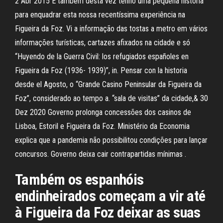
2 Abr 2015 E também desta vez tenho uma pequena história
para enquadrar esta nossa recentíssima experiência na
Figueira da Foz. Vi a informação das tostas a metro em vários
informações turísticas, cartazes afixados na cidade e só
“Huyendo de la Guerra Civil: los refugiados españoles en
Figueira da Foz (1936- 1939)”, in. Pensar con la historia
desde el Agosto, o “Grande Casino Peninsular da Figueira da
Foz”, considerado ao tempo a. “sala de visitas” da cidade,& 30
Dez 2020 Governo prolonga concessões dos casinos de
Lisboa, Estoril e Figueira da Foz. Ministério da Economia
explica que a pandemia não possibilitou condições para lançar
concursos. Governo deixa cair contrapartidas mínimas .
Também os espanhóis
endinheirados começam a vir até
à Figueira da Foz deixar as suas