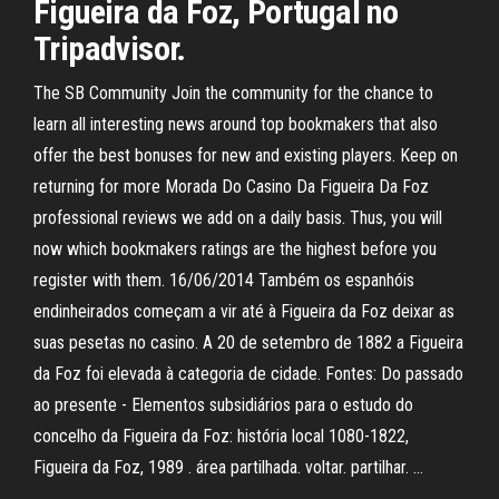
Figueira da Foz, Portugal no
Tripadvisor.
The SB Community Join the community for the chance to
learn all interesting news around top bookmakers that also
offer the best bonuses for new and existing players. Keep on
returning for more Morada Do Casino Da Figueira Da Foz
professional reviews we add on a daily basis. Thus, you will
now which bookmakers ratings are the highest before you
register with them. 16/06/2014 Também os espanhóis
endinheirados começam a vir até à Figueira da Foz deixar as
suas pesetas no casino. A 20 de setembro de 1882 a Figueira
da Foz foi elevada à categoria de cidade. Fontes: Do passado
ao presente - Elementos subsidiários para o estudo do
concelho da Figueira da Foz: história local 1080-1822,
Figueira da Foz, 1989 . área partilhada. voltar. partilhar. …