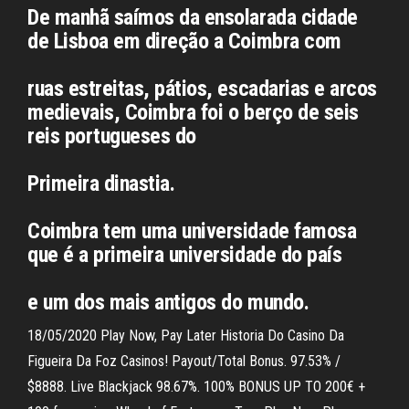
De manhã saímos da ensolarada cidade
de Lisboa em direção a Coimbra com
ruas estreitas, pátios, escadarias e arcos
medievais, Coimbra foi o berço de seis
reis portugueses do
Primeira dinastia.
Coimbra tem uma universidade famosa
que é a primeira universidade do país
e um dos mais antigos do mundo.
18/05/2020 Play Now, Pay Later Historia Do Casino Da
Figueira Da Foz Casinos! Payout/Total Bonus. 97.53% /
$8888. Live Blackjack 98.67%. 100% BONUS UP TO 200€ +