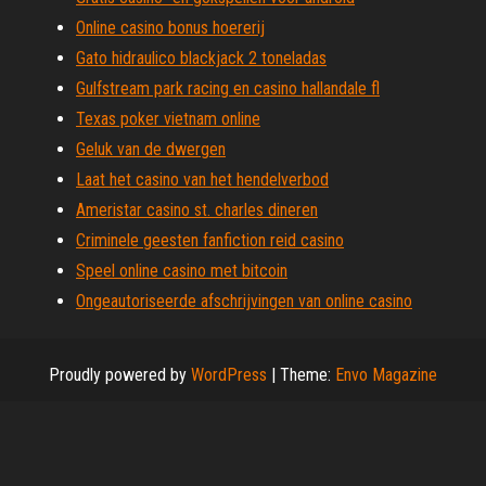
Online casino bonus hoererij
Gato hidraulico blackjack 2 toneladas
Gulfstream park racing en casino hallandale fl
Texas poker vietnam online
Geluk van de dwergen
Laat het casino van het hendelverbod
Ameristar casino st. charles dineren
Criminele geesten fanfiction reid casino
Speel online casino met bitcoin
Ongeautoriseerde afschrijvingen van online casino
Proudly powered by
WordPress
|
Theme:
Envo Magazine