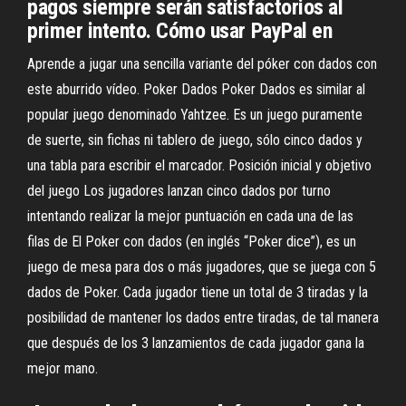
pagos siempre serán satisfactorios al
primer intento. Cómo usar PayPal en
Aprende a jugar una sencilla variante del póker con dados con
este aburrido vídeo. Poker Dados Poker Dados es similar al
popular juego denominado Yahtzee. Es un juego puramente
de suerte, sin fichas ni tablero de juego, sólo cinco dados y
una tabla para escribir el marcador. Posición inicial y objetivo
del juego Los jugadores lanzan cinco dados por turno
intentando realizar la mejor puntuación en cada una de las
filas de El Poker con dados (en inglés “Poker dice”), es un
juego de mesa para dos o más jugadores, que se juega con 5
dados de Poker. Cada jugador tiene un total de 3 tiradas y la
posibilidad de mantener los dados entre tiradas, de tal manera
que después de los 3 lanzamientos de cada jugador gana la
mejor mano.