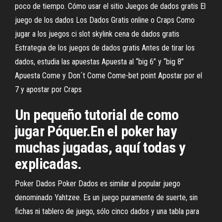
poco de tiempo. Cómo usar el sitio Juegos de dados gratis El
juego de los dados Los Dados Gratis online o Craps Como
jugar a los juegos ci slot skylink cena de dados gratis
Estrategia de los juegos de dados gratis Antes de tirar los
dados, estudia las apuestas Apuesta al “big 6” y “big 8”
Apuesta Come y Don´t Come Come-bet point Apostar por el
7 y apostar por Craps
Un pequeño tutorial de como
jugar Póquer.En el poker hay
muchas jugadas, aquí todas y
explicadas.
Poker Dados Poker Dados es similar al popular juego
denominado Yahtzee. Es un juego puramente de suerte, sin
fichas ni tablero de juego, sólo cinco dados y una tabla para