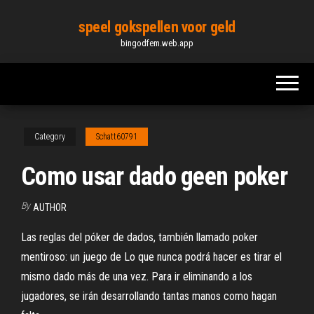
Skip
speel gokspellen voor geld
to
bingodfem.web.app
the
content
Category
Schatt60791
Como usar dado geen poker
By
AUTHOR
Las reglas del póker de dados, también llamado poker
mentiroso: un juego de Lo que nunca podrá hacer es tirar el
mismo dado más de una vez. Para ir eliminando a los
jugadores, se irán desarrollando tantas manos como hagan