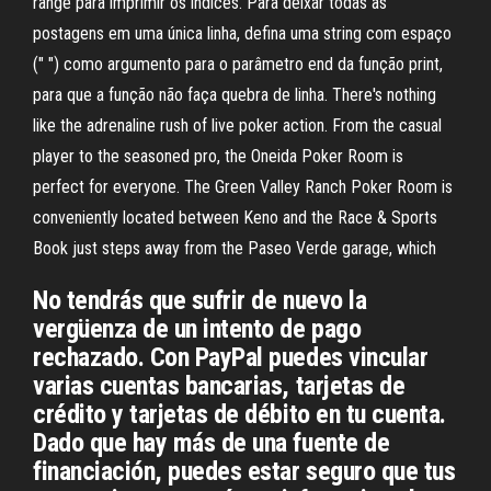
range para imprimir os índices. Para deixar todas as
postagens em uma única linha, defina uma string com espaço
(" ") como argumento para o parâmetro end da função print,
para que a função não faça quebra de linha. There's nothing
like the adrenaline rush of live poker action. From the casual
player to the seasoned pro, the Oneida Poker Room is
perfect for everyone. The Green Valley Ranch Poker Room is
conveniently located between Keno and the Race & Sports
Book just steps away from the Paseo Verde garage, which
No tendrás que sufrir de nuevo la
vergüenza de un intento de pago
rechazado. Con PayPal puedes vincular
varias cuentas bancarias, tarjetas de
crédito y tarjetas de débito en tu cuenta.
Dado que hay más de una fuente de
financiación, puedes estar seguro que tus